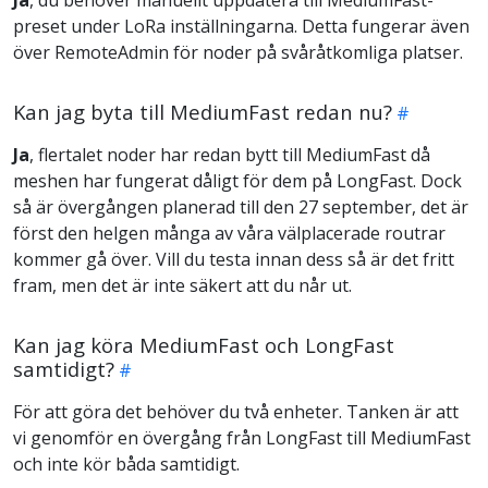
Ja
, du behöver manuellt uppdatera till MediumFast-
preset under LoRa inställningarna. Detta fungerar även
över RemoteAdmin för noder på svåråtkomliga platser.
Kan jag byta till MediumFast redan nu?
Ja
, flertalet noder har redan bytt till MediumFast då
meshen har fungerat dåligt för dem på LongFast. Dock
så är övergången planerad till den 27 september, det är
först den helgen många av våra välplacerade routrar
kommer gå över. Vill du testa innan dess så är det fritt
fram, men det är inte säkert att du når ut.
Kan jag köra MediumFast och LongFast
samtidigt?
För att göra det behöver du två enheter. Tanken är att
vi genomför en övergång från LongFast till MediumFast
och inte kör båda samtidigt.