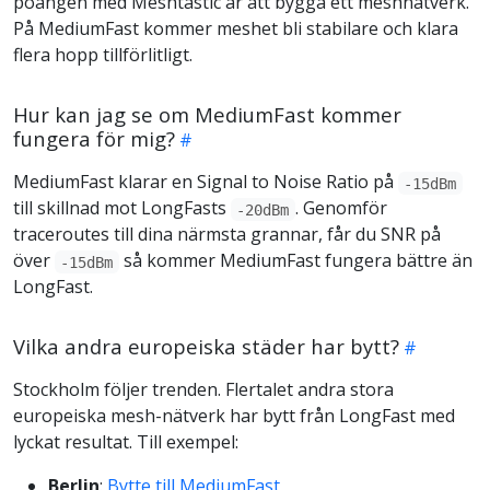
poängen med Meshtastic är att bygga ett meshnätverk.
På MediumFast kommer meshet bli stabilare och klara
flera hopp tillförlitligt.
Hur kan jag se om MediumFast kommer
fungera för mig?
MediumFast klarar en Signal to Noise Ratio på
-15dBm
till skillnad mot LongFasts
. Genomför
-20dBm
traceroutes till dina närmsta grannar, får du SNR på
över
så kommer MediumFast fungera bättre än
-15dBm
LongFast.
Vilka andra europeiska städer har bytt?
Stockholm följer trenden. Flertalet andra stora
europeiska mesh-nätverk har bytt från LongFast med
lyckat resultat. Till exempel:
Berlin
:
Bytte till MediumFast